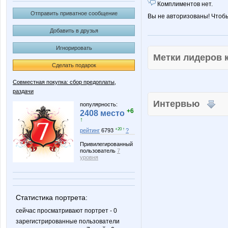
Комплиментов нет.
Отправить приватное сообщение
Вы не авторизованы! Чтоб
Добавить в друзья
Игнорировать
Метки лидеров
Сделать подарок
Совместная покупка: сбор предоплаты,
раздачи
Интервью
популярность:
+6
2408 место
↑
+20 ↑
рейтинг
6793
?
Привилегированный
пользователь
7
уровня
Статистика портрета:
сейчас просматривают портрет - 0
зарегистрированные пользователи